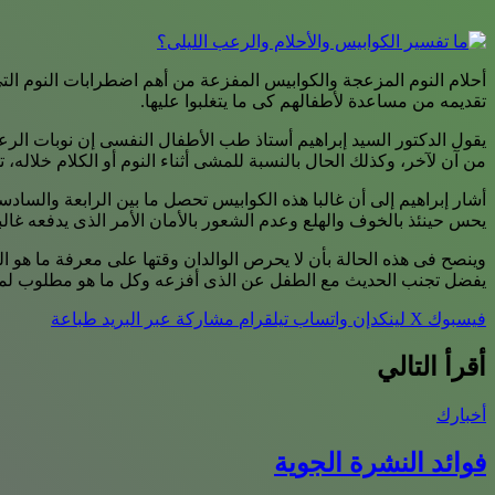
أحلام النوم المزعجة والكوابيس المفزعة من أهم اضطرابات النوم التى
تقديمه من مساعدة لأطفالهم كى ما يتغلبوا عليها.
يقول الدكتور السيد إبراهيم أستاذ طب الأطفال النفسى إن نوبات الرع
من آن لآخر، وكذلك الحال بالنسبة للمشى أثناء النوم أو الكلام خلاله، 
أشار إبراهيم إلى أن غالبا هذه الكوابيس تحصل ما بين الرابعة والس
يحس حينئذ بالخوف والهلع وعدم الشعور بالأمان الأمر الذى يدفعه غالبا
وينصح فى هذه الحالة بأن لا يحرص الوالدان وقتها على معرفة ما هو ا
يفضل تجنب الحديث مع الطفل عن الذى أفزعه وكل ما هو مطلوب لمسا
فيسبوك
‫X
لينكدإن
واتساب
تيلقرام
مشاركة عبر البريد
طباعة
أقرأ التالي
أخبارك
فوائد النشرة الجوية