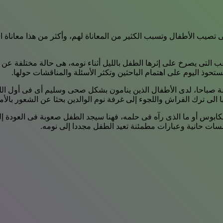
 تصيب الأطفال وتسبب الكثير من المعاناة لهم، وأكثر من هذا معاناة ا
ب التى يصرخ على إثرها الطفل بالليل أثناء نومه، هى حالة مختلفة عن
تستحوذ اليوم على اهتمام الباحثين وتكثر الأسئلة والمناقشات حولها.
ادسة صباحا، لدى الأطفال الذين ينامون بشكل صحى وسليم أى فى أول ال
 الى ترك الفراش واللجوء إلى غرفة نوم الوالدين بحثا عن الشعور بالأم
لكابوس أو ما الذى رآه فى حلمه، فهنا سيجد الطفل صعوبة فى العودة إل
ت حانية وعبارات مطمئنة تعيد الطفل مجددا إلى نومه.