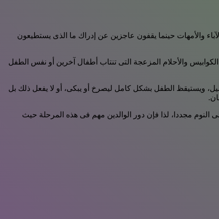
لآباء والأمهات حينما يقفون عاجزين عن إدراك ما الذى يستطيعون
 الكوابيس والأحلام المزعجة التى تنتاب أطفال آخرين أو نفس الطفل
ليل، ويستيقظ الطفل بشكل كامل ليصرخ أو يبكى، أو لا يفعل ذلك بل
ان.
ى النوم مجددا، لذا فإن دور الوالدين مهم فى هذه المرحلة حيث