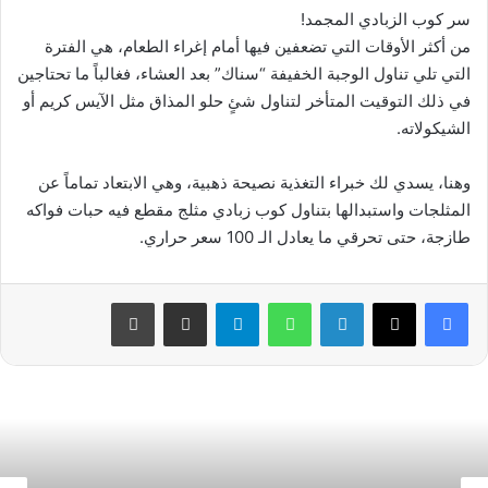
سر كوب الزبادي المجمد!
من أكثر الأوقات التي تضعفين فيها أمام إغراء الطعام، هي الفترة
التي تلي تناول الوجبة الخفيفة “سناك” بعد العشاء، فغالباً ما تحتاجين
في ذلك التوقيت المتأخر لتناول شئٍ حلو المذاق مثل الآيس كريم أو
الشيكولاته.
وهنا، يسدي لك خبراء التغذية نصيحة ذهبية، وهي الابتعاد تماماً عن
المثلجات واستبدالها بتناول كوب زبادي مثلج مقطع فيه حبات فواكه
طازجة، حتى تحرقي ما يعادل الـ 100 سعر حراري.
فيسبوك
‫X
لينكدإن
واتساب
تيلقرام
مشاركة عبر البريد
طباعة