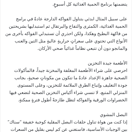
يتضمنها برنامج الحمية الغذائية كل أسبوعٍ.
على سبيل المثال ابدئي بتناول الفواكه الدارجة عادةً في برامج
الحمية الغذائية، الكمثرى والتفاح والبرتقال ثم استبدليها بشريحتين
من فاكهة البطيخ وهكذا، ولكن احذري أن تستبدلي الفواكه بأخرى من
الأنواع التي تحتوي على سعراتٍ حراريةٍ عاليةٍ مثل التين والعنب
والمانجو دون أن تتبعي نظاماً غذائياً صحي الأركان.
الأطعمة جيدة التخزين
احرصي على شراء الأطعمة المغلفة والمخزنة جيداً، فالمأكولات
الصحية جاهزة الإعداد عادةً ما تتكون من مكوناتٍ صحيةٍ، بجانب
جودة التغليف وإتباع الطرق الملائمة للتخزين، وعلى المستوى
المنزلي المتبع، لا تنسي شراء أكياس التخزين الصحية لتضعي فيها
الخضراوات الورقية والفواكه لتظل طازجةً أطول فترةٍ ممكنةٍ.
البصل المشوي
إذا كنت من هواة تناول حلقات البصل المقلية كوجبة خفيفة “سناك”
بين الوجبات الأساسية، فاستغني عن كمٍ ليس بقليلٍ من السعرات