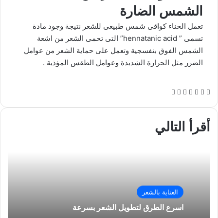
الشمس الضارة
تعمل الحناء كواقى شمس طبيعى للشعر نتيجة وجود مادة
تسمى ” hennatanic acid” التى تحمى الشعر من اشعة
الشمس الفوق بنفسجية وتعمل على حماية الشعر من عوامل
الضرر مثل الحرارة الشديدة وعوامل الطقس المؤذية .
ف
ل
و
ت
م
ط
ي
X
ي
ا
ي
ش
ب
س
ن
ت
ل
ا
ا
ب
ك
س
ق
ر
ع
أقرأ التالي
و
د
ا
ر
ك
ة
ك
إ
ب
ا
ة
ن
م
ع
ب
ر
ا
العناية بالشعر
ل
ب
اسرع الطرق لتطويل الشعر بسرعة
ر