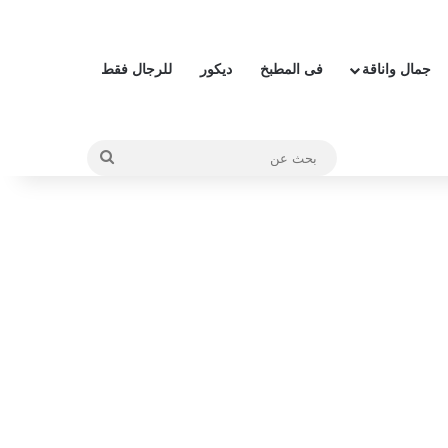
جمال واناقة
فى المطبخ
ديكور
للرجال فقط
بحث
عن