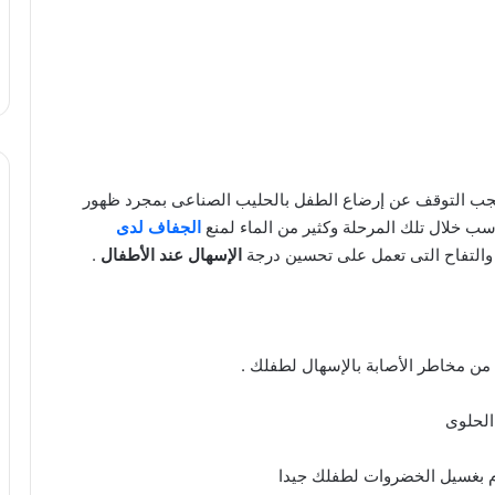
 يجب التوقف عن إرضاع الطفل بالحليب الصناعى بمجرد ظهور
سب خلال تلك المرحلة وكثير من الماء لمنع
الجفاف لدى
التفاح التى تعمل على تحسين درجة
الإسهال عند الأطفال
.
وصفات طبيعية لغسول المناطق الحساسة
أفضل طرق حرق الدهون بسرعة جنونية
ن مخاطر الأصابة بالإسهال لطفلك .
ريجيم الموز لخسارة الوزن بسرعة
الحلوى
م بغسيل الخضروات لطفلك جيدا
أضرار الكعب العالي للحامل