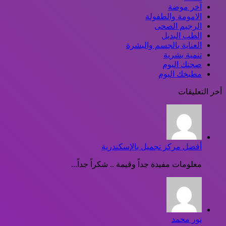
آخر موضة
الامومة والطفولة
الرجيم الصحى
الطب البديل
العناية بالجسم والبشرة
تنمية بشرية
صحتك اليوم
مطبخك اليوم
أخر التعليقات
أفضل مركز تجميل بالإسكندرية
معلومات مفيدة جداً وقيمة .. شكراً جداً...
نور محمد