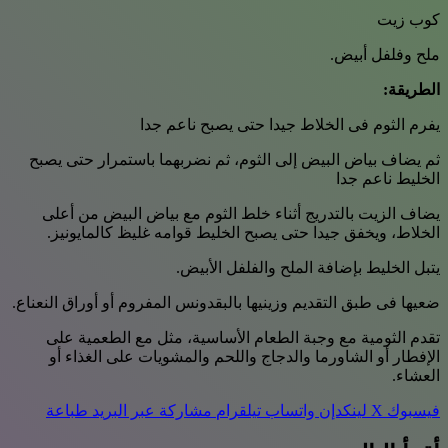
كوب زيت
ملح وفلفل أبيض.
الطريقة:
يفرم الثوم فى الخلاط جيدا حتى يصبح ناعم جدا
ثم يضاف بياض البيض إلى الثوم، ثم نضربهما باستمرار حتى يصبح
الخليط ناعم جدا
يضاف الزيت بالتدريج أثناء خلط الثوم مع بياض البيض من أعلى
الخلاط، ويخفق جيدا حتى يصبح الخليط قوامه غليظ كالمايونيز.
يتبل الخليط بإضافة الملح والفلفل الأبيض.
ضعيها فى طبق التقديم وزينيها بالبقدونس المفروم أو أوراق النعناع.
تقدم الثومية مع وجبة الطعام الأساسية، مثل مع الطعمية على
الإفطار أو الشاورما والدجاج واللحم والمشويات على الغذاء أو
العشاء.
فيسبوك
‫X
لينكدإن
واتساب
تيلقرام
مشاركة عبر البريد
طباعة