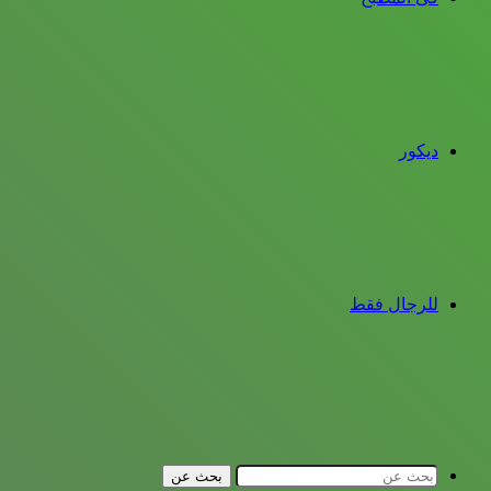
ديكور
للرجال فقط
بحث عن