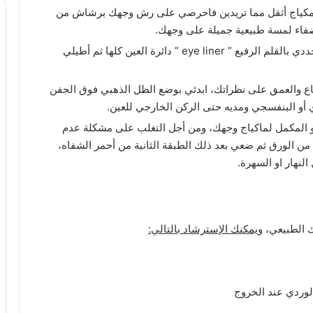
مكياج أثقل مما تريدين فاحرصي على رش وجهك برشاش من
 لإضفاء لمسة طبيعية جميلة على وجهك.
أكملي ماكياج عينيك حتى النهاية وحددي بالقلم الرفيع ” eye liner ” دائرة العين كلها ثم أطيلي
ساع والعمق على نظراتك، ابدئي بوضع الظل الذهبي فوق الجفن
أو البنفسجي ومديه حتى الركن الخارجي للعين.
و المكمل لماكياج وجهك، ومن أجل التغلب على مشكلة عدم
ن الورق ثم ضعي بعد ذلك الطبقة الثانية من أحمر الشفاه،
لنهار او السهرة.
 الطبيعي،
ويمكنك الإسترشاد بالتالي:
وردي عند الخروج