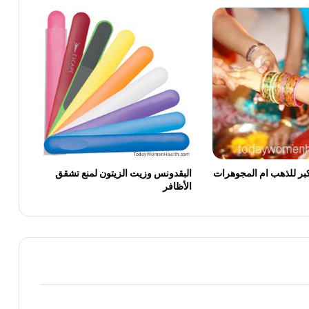
عليها
7 نصائح لتخزين الأحذية الشتوية
تشكيلة 2014 من موديلات الأحذية الطويلة
النسائية
نصائح لتجنب جفاف الشفايف وتشققها
بر للذهب ام المجوهرات
البقدونس وزيت الزيتون لمنع تشقق
الأظافر
طريقة إختيار الحجاب المنايب للبشرة
السمراء
أفضل زيت لتكثيف الشعر بسرعة