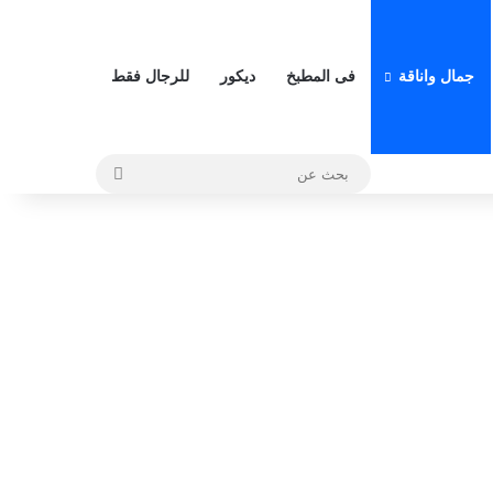
جمال واناقة
فى المطبخ
ديكور
للرجال فقط
بحث
عن