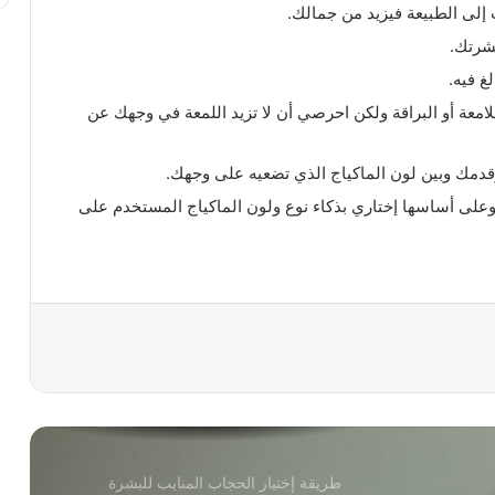
 إلى الطبيعة فيزيد من جمالك.
بشرتك.
غ فيه.
الطريقة المثلى لتخزين مجوهراتك… تعرفي
لامعة أو البراقة ولكن احرصي أن لا تزيد اللمعة في وجهك عن
عليها
دمك وبين لون الماكياج الذي تضعيه على وجهك.
 وعلى أساسها إختاري بذكاء نوع ولون الماكياج المستخدم على
7 نصائح لتخزين الأحذية الشتوية
تشكيلة 2014 من موديلات الأحذية الطويلة
النسائية
نصائح لتجنب جفاف الشفايف وتشققها
طريقة إختيار الحجاب المنايب للبشرة
السمراء