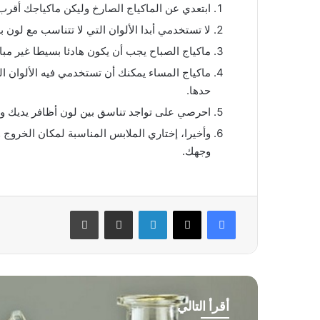
ابتعدي عن الماكياج الصارخ وليكن ماكياجك أقرب
لا تستخدمي أبدا الألوان التي لا تتناسب مع لون 
ماكياج الصباح يجب أن يكون هادئا بسيطا غير مبال
ماكياج المساء يمكنك أن تستخدمي فيه الألوان ال
حدها.
احرصي على تواجد تناسق بين لون أظافر يديك وق
وأخيرا، إختاري الملابس المناسبة لمكان الخروج
وجهك.
فيسبوك
‫X
لينكدإن
مشاركة عبر البريد
طباعة
أقرأ التالي