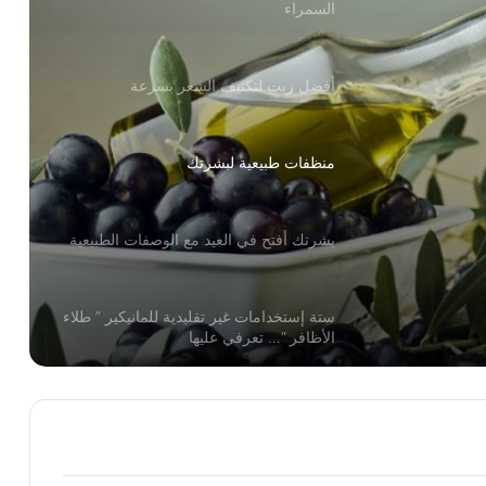
أفضل زيت لتكثيف الشعر بسرعة
منظفات طبيعية لبشرتك
بشرتك أفتح في العيد مع الوصفات الطبيعية
لوصفات
ستة إستخدامات غير تقليدية للمانيكير ” طلاء
الأظافر “… تعرفي عليها
أسرار المكياج الناجح في عشر نقاط
الطريقة المثلى لتخزين مجوهراتك… تعرفي