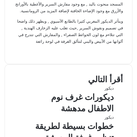
المسجد منحوت باليد , مع وجود مفارش السرير والأغطية بالأورانج
والأزرق مع وجود الإضاءة الخافتة لإضافة المزيد من الرومانسية.
ويتأثر الديكور المغربي كثيرا بالطابع الآسيوي , ويظهر ذلك واضحا
في تصميم ونقوش السرير ,حيث تغلب عليه الزخارف الهندية ,
التي تتلاءم مع لون الحوائط الصفراء , والمفارش التي تتدرج في
ألوانها من الأبيض والبني لتتألق الغرفة في لوحة رائعة
ف
ل
و
ت
م
ط
ي
X
ي
ا
ي
ب
ش
س
ن
ت
ل
ا
ا
ب
ك
ق
س
ر
ع
أقرأ التالي
و
د
ا
ر
ك
ة
ك
إ
ا
ب
ة
ديكور
ن
م
ع
ديكورات غرف نوم
ب
ر
الاطفال مدهشة
ا
ل
ديكور
ب
خطوات بسيطة لطريقة
ر
ي