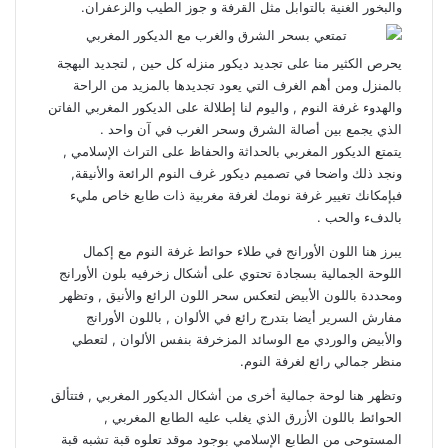
والبخور الغنية بالتوابل مثل القرفة و جوز الطيب والزعفران.
يحرص الكثير منا على تجديد ديكور منزله كل حين , لتجديد البهجة
بالمنزل ومن أهم الغرف التي يعود تجديدها بالمزيد من الراحة
والهدوء غرفة النوم , واليوم لنا إطلالة على الديكور المغربي الفاتن
الذي يجمع بين أصالة الشرق وسحر الغرب في آن واحد .
يتمتع الديكور المغربي بالحداثة والحفاظ على التراث الإسلامي ,
ونجد ذلك واضحا في تصميم ديكور غرف النوم الرائعة والأنيقة,
فبإمكانك تغيير غرفة نومك لغرفة مغربية ذات طابع خاص مليء
بالدفء والحب .
يبرز هنا اللون الأورانج في طلاء حوائط غرفة النوم مع إكمال
اللوحة الجمالية بسجادة تحتوي على أشكال زخرفيه بلون الأورانج
ومحددة باللون الأبيض لتعكس سحر اللون الرائع والأنيق , وتظهر
مفارش السرير أيضا بتدرج رائع في الألوان , باللون الأورانج
والأبيض والوردي مع الوسائد المزخرفة بنفس الألوان , لتعطي
منظر جمالي رائع لغرفة النوم.
وتظهر هنا لوحة جمالية أخرى من أشكال الديكور المغربي , فتتألق
الحوائط باللون الأزرق الذي يغلب عليه الطابع المغربي ,
المستوحى من الطابع الإسلامي بوجود موقد تعلوه قبة تشبه قبة