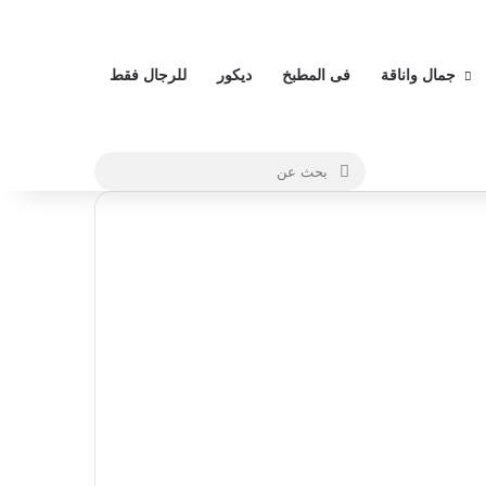
جمال واناقة
فى المطبخ
ديكور
للرجال فقط
بحث
عن