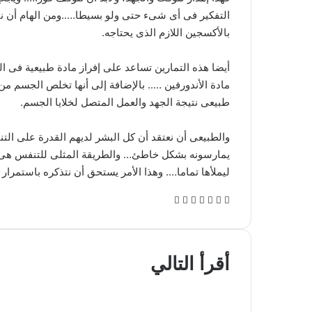
التفكير فى أى شىء حتى ولو بسيطا…..ومن الهام أن ن
بالأكسجين اللازم الذى يحتاجه.
أيضا هذه التمارين تساعد على إفراز مادة طبيعية فى 
مادة الأندورفين ….. بالإضافة إلى أنها تخلص الجسم من
طبيعى نتيجة الجهد والعمل المتصل لخلايا الجسم.
يمارسونه بشكل خاطئ… والطريقة المثلى للتنفس هى ال
ليملأها تماما…. وهذا الأمر يستحق أن نتذكره باستمرار 
أضرار الصبغة على الحامل
ف
ل
و
ت
م
ط
ي
X
ي
ا
ي
ش
ب
س
ن
ت
ل
ا
ا
نصائح مهمة قبل شراء اللحم لعيد
ب
ك
س
ق
ر
ع
الأضحى
أقرأ التالي
و
د
ا
ر
ك
ة
ك
إ
ب
ا
ة
ن
م
ع
أعراض سرطان الثدي وأسبابه
ب