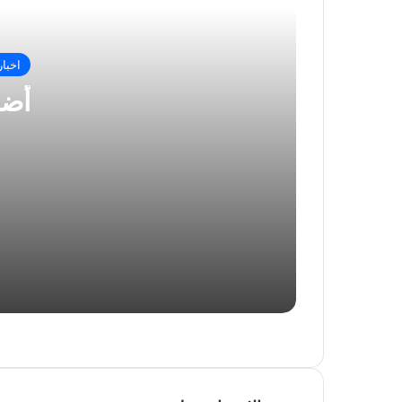
ر
ا
أعراض مرض النوم
ل
ب
اخبا
ر
أضر
ي
معلومات عن تجميل الأنف
د
أعراض جرثومة المعدة
طريقة استخدام زبدة الشيا الأفريقية
ألم أسفل البطن وأسفل الظهر للحامل
أسباب و علاج طنين الأذن