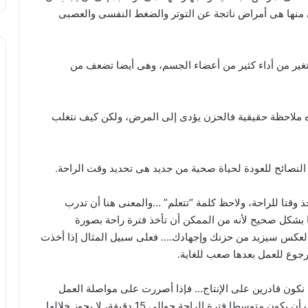
 نعانى منها هى أمراض ناتجة عن التوتر والضغط النفسى والعصبى
ى تغير من أداء كثير من أعضاء الجسم، وهى أيضا تضعف من
ذه ملاحظة حقيقية فالحزن يؤدى إلى المرض، ولكن كيف نتغلب
النصائح للعودة لحياة صحية من جديد هى تحديد وقت الراحة.
ذ وقتا للراحة، ولاحظ كلمة “تتعلم” …والمعنى هنا أن تدرب
 بشكل صحيح لأنه من الممكن أن تأخذ فترة راحة بصورة
العكس سيزيد من حزنك وإجهادك…. فعلى سبيل المثال إذا أخذت
جوع للعمل بعدها صعب للغاية.
لن نكون قادرين على الإنتاج… فإذا أصررت على مواصلة العمل
فهذا إهدار للوقت والجهد، ولابد أن تتوقف فورا…. ويجب أن يكون متوسطا فترة الراحة حوالى 15 دقيقة، لا يجوز خلالها