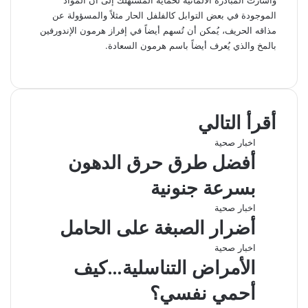
الموجودة في بعض التوابل كالفلفل الحار مثلاً والمسؤولة عن
مذاقه الحريف، يُمكن أن تُسهم أيضاً في إفراز هرمون الإندورفين
بالمخ والذي يُعرف أيضاً باسم هرمون السعادة.
ف
ل
و
ت
م
ط
ي
X
ي
ا
ي
ب
ش
س
ن
ت
ل
ا
ا
ب
ك
ق
س
ر
ع
أقرأ التالي
و
د
ا
ر
ك
ة
ك
إ
ا
ب
ة
اخبار صحية
ن
م
ع
أفضل طرق حرق الدهون
ب
ر
بسرعة جنونية
ا
ل
اخبار صحية
ب
أضرار الصبغة على الحامل
ر
ي
اخبار صحية
د
الأمراض التناسلية…كيف
أحمي نفسي؟