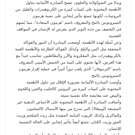
وبدلا من الشوكولاتة والحلوى، تنصح المبادرة الألمانية بتناول
الأطعمة المحتوية على كميات كبيرة من الكربوهيدرات والقليل من
البروتينات، لكونها تتمتع بتأثير إيجابي على نسبة هرمون
السيروتونين بالمخ والمعروف باسم “هرمون السعادة”، مما يُسهم
في التخفيف من حدة التوتر الذي يتعرض له الإنسان في المواقف
العصبية.
وعن أمثلة لهذه الأطعمة، أوضحت المبادرة أن الموز والفواكه
المجففة مثل التين والبلح، وكذلك الفواكه الطازجة والأطعمة الغنية
بالكربوهيدرات مثل المعكرونة والأرز والبطاطس، تتناسب جيداً مع
هذا الغرض، لأنها تحتوي على كمية من الحمض الأميني المعروف
باسم “التربتوفان” الذي يلعب دوراً كبيراً في عملية إفراز هرمون
السيروتونين بالمخ.
وأوصت المبادرة الألمانية بضرورة الإقلال من تناول الأطعمة
المحتوية على كميات كبيرة من البروتين كالحليب والجبن واللحوم
والبيض عند معايشة حالة نفسية سيئة.
وأضافت المبادرة أن الأطعمة المحتوية على الأحماض الدهنية غير
المشبعة (أوميغا3) التي يندرج من بينها الأسماك كالسلمون
والماكريل وكذلك الزيوت النباتية المفيدة مثل زيت الشلجم وزيت
الجوز وزيت الكتان، تتمتع أيضاً بتأثير إيجابي على الحالة النفسية
للإنسان.
وأشارت المبادرة الألمانية لحماية المستهلك إلى أن المواد