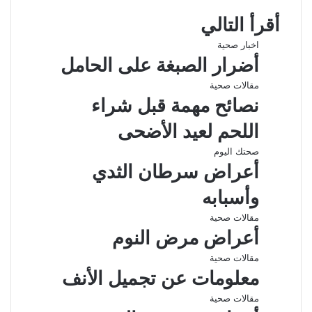
ب
ك
س
ق
ر
ع
أقرأ التالي
و
د
ا
ر
ك
ة
ك
إ
ب
ا
ة
اخبار صحية
ن
م
ع
أضرار الصبغة على الحامل
ب
ر
مقالات صحية
ا
نصائح مهمة قبل شراء
ل
ب
اللحم لعيد الأضحى
ر
ي
صحتك اليوم
د
أعراض سرطان الثدي
وأسبابه
مقالات صحية
أعراض مرض النوم
مقالات صحية
معلومات عن تجميل الأنف
مقالات صحية