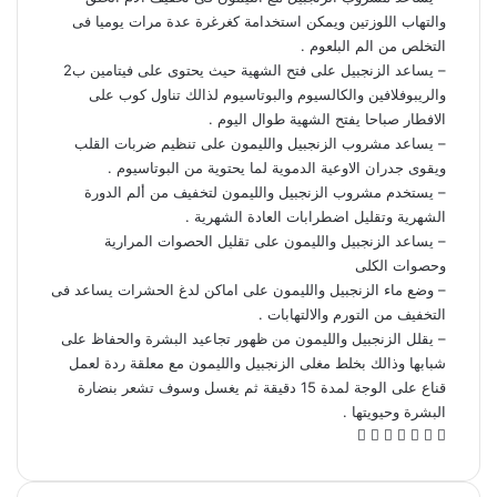
والتهاب اللوزتين ويمكن استخدامة كغرغرة عدة مرات يوميا فى
التخلص من الم البلعوم .
– يساعد الزنجبيل على فتح الشهية حيث يحتوى على فيتامين ب2
والريبوفلافين والكالسيوم والبوتاسيوم لذالك تناول كوب على
الافطار صباحا يفتح الشهية طوال اليوم .
– يساعد مشروب الزنجبيل والليمون على تنظيم ضربات القلب
ويقوى جدران الاوعية الدموية لما يحتوية من البوتاسيوم .
– يستخدم مشروب الزنجبيل والليمون لتخفيف من ألم الدورة
الشهرية وتقليل اضطرابات العادة الشهرية .
– يساعد الزنجبيل والليمون على تقليل الحصوات المرارية
وحصوات الكلى
– وضع ماء الزنجبيل والليمون على اماكن لدغ الحشرات يساعد فى
التخفيف من التورم والالتهابات .
– يقلل الزنجبيل والليمون من ظهور تجاعيد البشرة والحفاظ على
شبابها وذالك بخلط مغلى الزنجبيل والليمون مع معلقة ردة لعمل
قناع على الوجة لمدة 15 دقيقة ثم يغسل وسوف تشعر بنضارة
البشرة وحيويتها .
ف
ل
و
ت
م
ط
ي
X
ي
ا
ي
ش
ب
س
ن
ت
ل
ا
ا