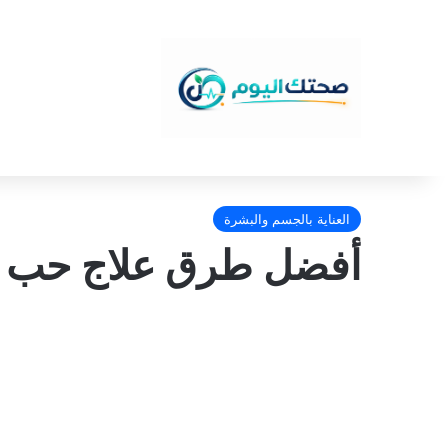
العناية بالجسم والبشرة
أفضل طرق علاج حب ا