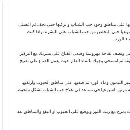
ا على مناطق وجود حب الشباب واتركيها حتى تجف ثم اغسلى
اسبوعيا حتى التخلص من حب الشباب على البشرة ،واذا كنت
ء الورد .
ل ونصف تفاحة مهروسة وضعى القناع على بشرتك مع التركيز
اطق البثور والحبوب واتركى القناع لمدة 15 دقيقة ثم امسحى وجهك بالماء الفاتر حيث يعمل القناع على تفتيح
الليمون وماء الورد ثم ضعيها على مناطق الحبوب وارتكيها
وصفات طبيعية لترطيب البشرة الجافة
ة مرتين اسبوعيا فى تساعد فى علاج حب الشباب بشكل ملحوظ
للوجه والشعر والجسم وصفات تجميليّة من
الزيوت الأساسيّة
يمزج مع زيت اللوز ويوضع على الحبوب او البقع والمناطق بعد
خلطة الشوفان والرايب لتبيض البشرة ومنع