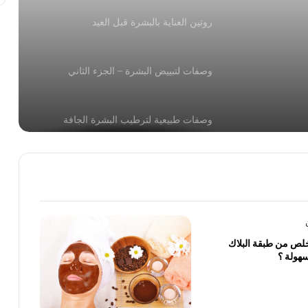
روتين العناية بالبشرة قبل العيد
وصفات لتبييض البشرة – الجزء الثاني
وصفات طبيعية لترطيب البشرة الجافة
للوجه والشعر والجسم وصفات تجميليّة من
الزيوت الأساسيّة
خلطة الشوفان والرايب لتبيض البشرة ومنع
لص من طبقة البلاك
جفافها خلال الصيف
سهولة ؟
ما هى فوائد الكولاجين للبشرة