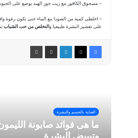
– مسحوق الكافور مع زيت جوز الهند يوضع على الحبو
– اخلطى كمية من الصودا مع الماء حتى تكون رغوة واف
على تقشير البشرة طبيعيا و
التخلص من حب الشباب
ثم
فيسبوك
‫X
لينكدإن
مشاركة عبر البريد
طباعة
أقرأ التالي
العناية بالجسم والبشرة
ما هى فوائد صابونة الليمون 
وتبييض البشرة