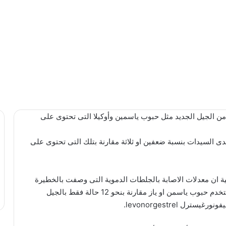
ن الجيل الجديد مثل حبوب ياسمين وأوكيلا التى تحتوى على
لدى السيدات بنسبة ضعفين او ثلاثة مقارنة بتلك التى تحتوى على
وصفات طبيعية لغسول المناطق الحساسة
ة ان معدلات الاصابة بالجلطات الدموية التى وصفت بالخطيرة
بلغت ما يقارب من 30 حالة بين كل 100 الف سيدة تستخدم حبوب ياسمن او ياز مقارنة بنحو 12 حالة فقط بالجيل
 levonorgestrel.
أفضل طرق حرق الدهون بسرعة جنونية