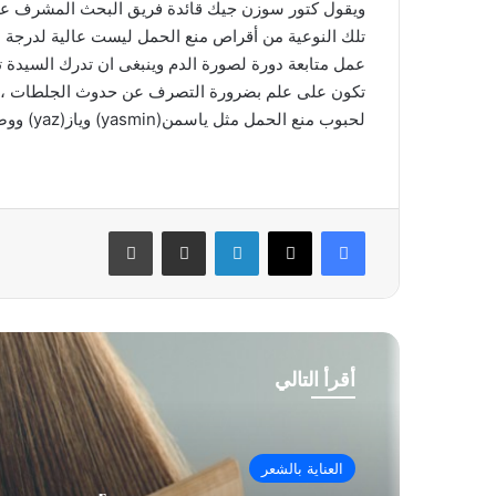
ويقول كتور سوزن جيك قائدة فريق البحث المشرف عل
تلك النوعية من أقراص منع الحمل ليست عالية لدرجة 
عمل متابعة دورة لصورة الدم وينبغى ان تدرك السيدة 
تكون على علم بضرورة التصرف عن حدوث الجلطات ، ر
لحبوب منع الحمل مثل ياسمن(yasmin) وياز(yaz) ووصفتها بأنها غير وافية
فيسبوك
‫X
لينكدإن
مشاركة عبر البريد
طباعة
أقرأ التالي
العناية بالشعر